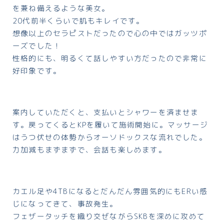
を兼ね備えるような美女。
20代前半くらいで肌もキレイです。
想像以上のセラピストだったので心の中ではガッツポ
ーズでした！
性格的にも、明るくて話しやすい方だったので非常に
好印象です。
案内していただくと、支払いとシャワーを済ませま
す。戻ってくるとKPを履いて施術開始に。マッサージ
はうつ伏せの体勢からオーソドックスな流れでした。
力加減もまずまずで、会話も楽しめます。
カエル足や4TBになるとだんだん雰囲気的にもERい感
じになってきて、事故発生。
フェザータッチを織り交ぜながらSKBを深めに攻めて