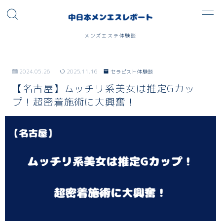
メンズエステ体験談
セラピスト体験談
2024.05.26
2025.11.16
セラピスト体験談
中部
【名古屋】ムッチリ系美女は推定Gカッ
プ！超密着施術に大興奮！
愛知
静岡
岐阜
石川
新潟
三重
関東
東京