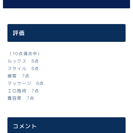
神奈川
関西
大阪
評価
コラム
（10点満点中）
中日本メンエスレポート｜有料会員のご案内
ルックス 8点
スタイル 8点
お問い合わせ
接客 7点
マッサージ 6点
エロ施術 7点
プライバシーポリシー/免責事項
寛容度 7点
コメント