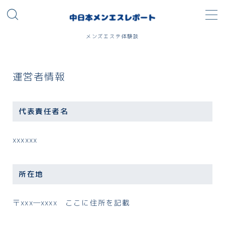
メンズエステ体験談
セラピスト体験談
運営者情報
中部
愛知
代表責任者名
静岡
岐阜
xxxxxx
石川
新潟
所在地
三重
関東
〒xxx―xxxx ここに住所を記載
東京