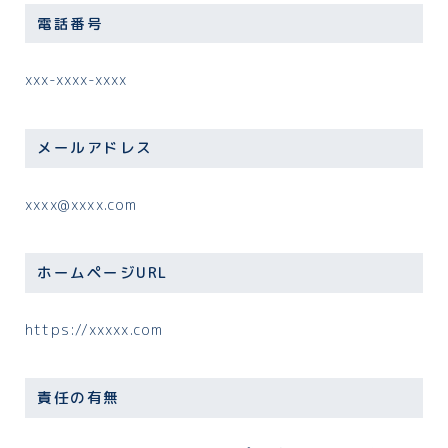
神奈川
電話番号
関西
xxx-xxxx-xxxx
大阪
コラム
メールアドレス
中日本メンエスレポート｜有料会員のご案内
xxxx@xxxx.com
お問い合わせ
ホームページURL
プライバシーポリシー/免責事項
https://xxxxx.com
責任の有無